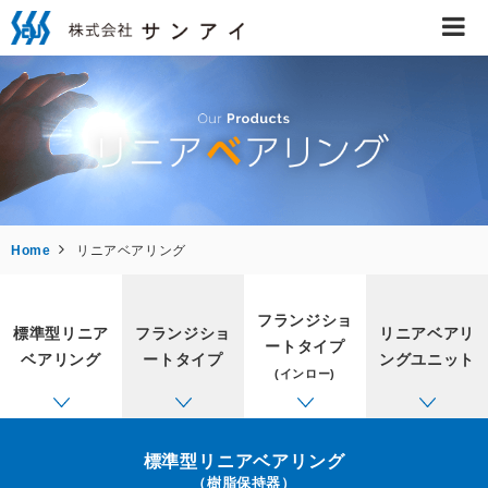
トップ
会社案内
Home
リニアベアリング
すべりねじ
フランジショ
標準型リニア
フランジショ
リニアベアリ
ートタイプ
ベアリング
ートタイプ
ングユニット
リニアベアリング
(インロー)
工業用両面テープ抜き加工
標準型リニアベアリング
（樹脂保持器）